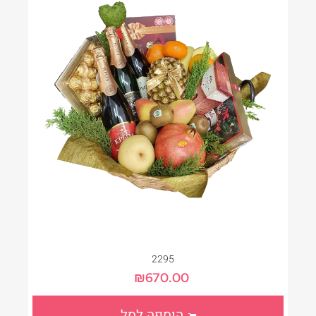
2295
₪
670.00
הוספה לסל