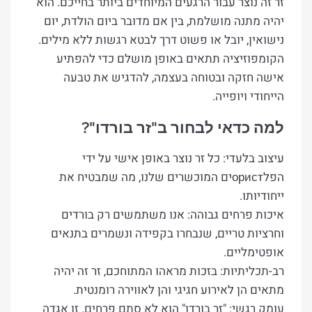
זר זה נוצר עבור הרגעים המיוחדים ביותר בחייכם. הוא
יהיה מתנה מושלמת, בין אם מדובר ביום הולדת, יום
נישואין, יובל או פשוט דרך לבטא רגשות ללא מילים.
הקומפוזיציה תתאים באופן מושלם כדי להפתיע
אישה חזקה ובטוחה בעצמה, להדגיש את טבעה
הייחודי ויופייה.
למה כדאי לבחור ב"זר בורדו"?
עיצוב בלעדי: כל זר נוצר באופן אישי על ידי
הפלористים המוכשרים שלנו, מה שמבטיח את
ייחודיותו.
איכות פרחים גבוהה: אנו משתמשים רק בורדים
וחרציות טריים, שנבחרו בקפידה ונשמרים בתנאים
אופטימליים.
רב-תכליתיות: בזכות מראהו המתוחכם, זר זה יהיה
מתאים הן לאירוע חגיגי והן לאווירה רומנטית.
עומק רגשי: "זר בורדו" הוא לא סתם פרחים. זו אגדה