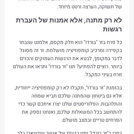
של ת​שוקה, הערצה ורטט מיוחד.
לא רק מתנה, אלא אמנות של העברת
רגשות
כל פרח בזר "בורדו" הוא חלק מקסם, אלמנט שנבחר
בקפידה ומרכיב קומפוזיציה מושלמת. זר זה מסוגל
לדבר במקומך, לבטא את הרגשות העמוקים והכנים
ביותר. רוצים להפתיע? תנו "זר בורדו" ותראו את העולם
זורח בעיני המקבל.
בהזמנת "זר בורדו", תקבלו לא רק קומפוזיציה ייחודית,
אלא גם ביטחון שהמתנה שלכם תביא שמחה
והתלהבות. הפלוריסטים שלנו יצרו איתכם קשר כדי
להתחשב בכל המשאלות שלכם, ואנחנו נספק את
הפרחים טריים ובמצב מושלם.
בחרו ב"זר בורדו" ותנו רגעים של אושר שיישארו בלב