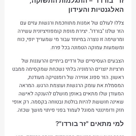
זר "בורדו" – התגלמות התשוקה,
האלגנטיות והעידון
צללו לעולם של אמנות מתוחכמת ורגשות עזים עם
הזר שלנו "בורדו". יצירת מופת קומפוזיציונית עשירה
ומרשימה זו נוצרה במיוחד עבור מי שמעריך יופי, כוח
ומשמעות עמוקה הטמונה בכל פרח.
הצבעים העסיסיים של ורדים ביתיים והרעננות של
חרציות יוצרים הרמוניה בלתי נשכחת שמקסימה ממבט
ראשון. הזר ספוג אווירה של רומנטיקה מעודנת,
המסמלת את עומק הרגשות ועוצמת הרגש. המראה
המעודן שלו מתאים באופן מושלם להענקה לאישה
שאינה חוששת להיות בולטת ובטוחה בקסמה. רק אופי
חזק ודומיננטי מסוגל לעמוד בפני פיתוי מושך שכזה.
למי מ​תאים "זר בורדו"?