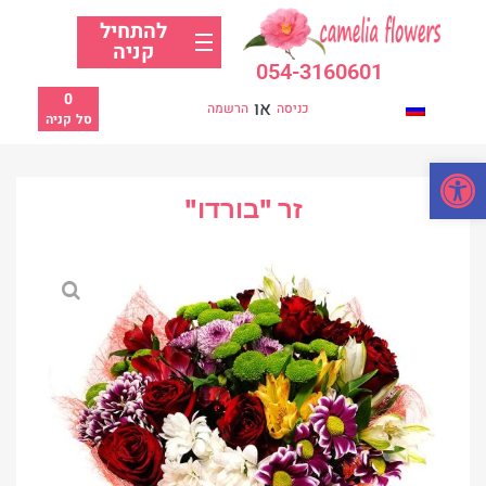
להתחיל
קניה
054-3160601
0
או
כניסה
הרשמה
סל קניה
פתח סרגל נגישות
זר "בורדו"