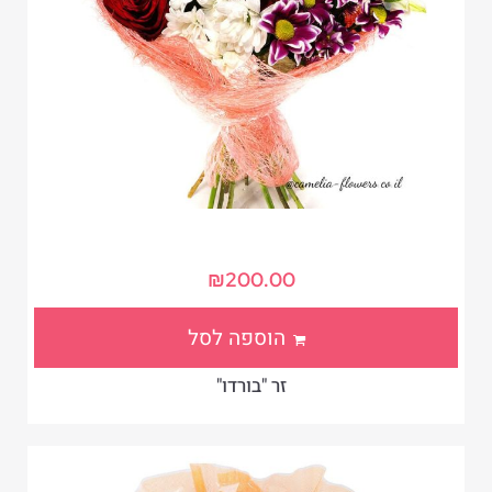
₪
200.00
הוספה לסל
זר "בורדו"