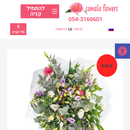
להתחיל
קניה
054-3160601
0
או
כניסה
הרשמה
סל קניה
פתח סרגל נגישות
SALE