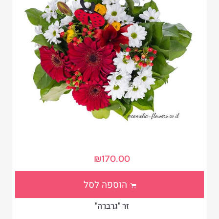
₪
170.00
הוספה לסל
זר "גרברה"