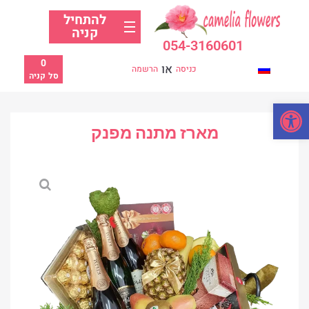
להתחיל
קניה
054-3160601
0
או
כניסה
הרשמה
סל קניה
פתח סרגל נגישות
מארז מתנה מפנק