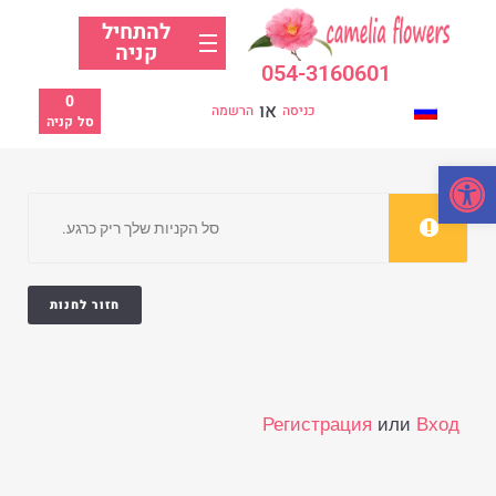
להתחיל
קניה
054-3160601
0
או
כניסה
הרשמה
סל קניה
פתח סרגל נגישות
סל הקניות שלך ריק כרגע.
חזור לחנות
Регистрация
или
Вход