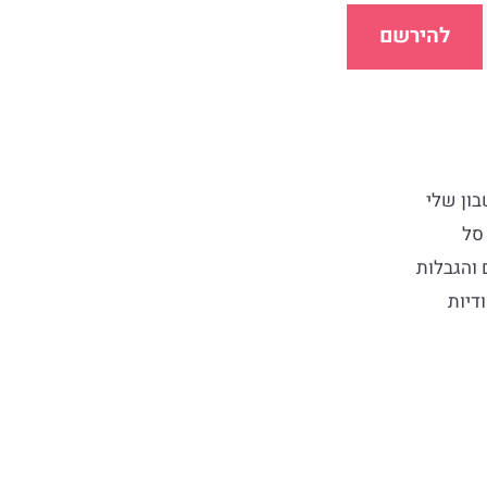
להירשם
ון שלי
סל
 והגבלות
דיות