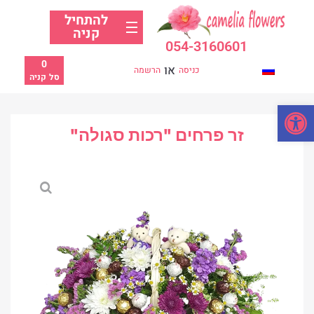
להתחיל
קניה
054-3160601
0
או
כניסה
הרשמה
סל קניה
פתח סרגל נגישות
זר פרחים "רכות סגולה"