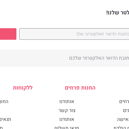
לטר שלנו!
החנות פרחים
ללקוחות
רחים
אותודנו
החשב
ים
צור קשר
האישה
אותודנו
תנאים
ם הולדת
תנאי משלוח
סו