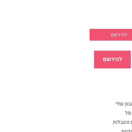
להירשם
להירשם
ון שלי
סל
 והגבלות
דיות