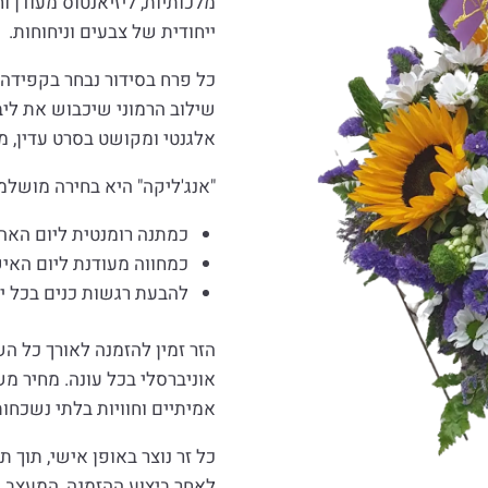
מלכותיות, ליזיאנטוס מעודן וח
ייחודית של צבעים וניחוחות.
כל פרח בסידור נבחר בקפידה 
שילוב הרמוני שיכבוש את ליבו
אלגנטי ומקושט בסרט עדין, 
"אנג'ליקה" היא בחירה מושלמת
כמתנה רומנטית ליום האה
כמחווה מעודנת ליום האי
להבעת רגשות כנים בכל יו
הזר זמין להזמנה לאורך כל ה
אוניברסלי בכל עונה. מחיר 
אמיתיים וחוויות בלתי נשכחות
כל זר נוצר באופן אישי, תוך
לאחר ביצוע ההזמנה, המעצב ש