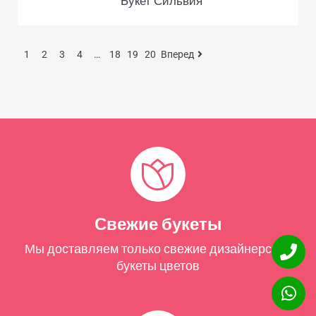
Букет Сильвия
1
2
3
4
…
18
19
20
Вперед
Свежие букеты
Мы доставляем только свежие дизайнерские
букеты цветов