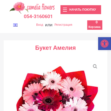
НАЧАТЬ ПОКУПКУ
054-3160601
0
или
Вход
Регистрация
Корзина
Откры
Букет Амелия