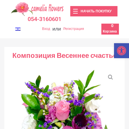
НАЧАТЬ ПОКУПКУ
054-3160601
0
или
Вход
Регистрация
Корзина
Откры
Композиция Весеннее счастье