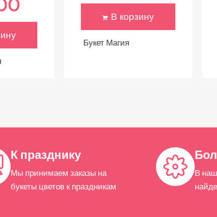
.00
В корзину
зину
Букет Магия
я
К празднику
Бол
Мы принимаем заказы на
В наш
букеты цветов к праздникам
найде