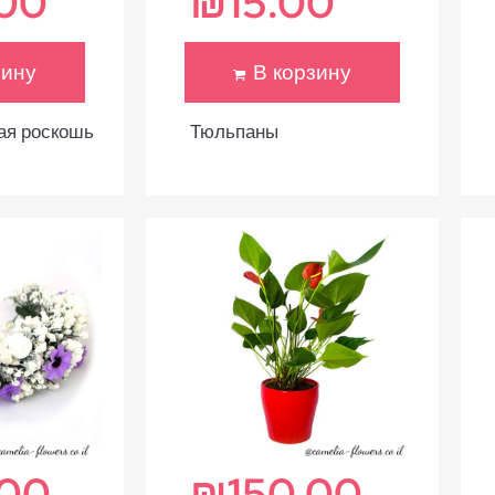
.00
₪
15.00
зину
В корзину
ая роскошь
Тюльпаны
.00
₪
150.00