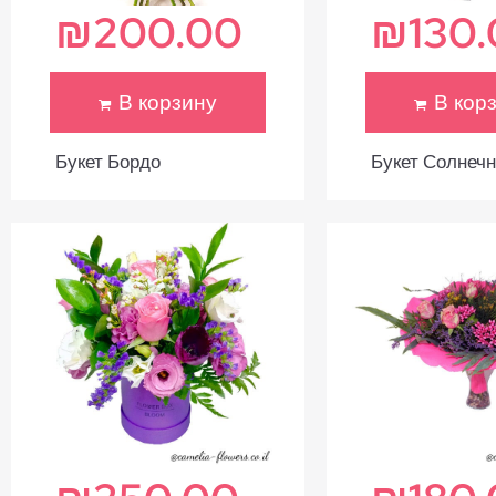
₪
200.00
₪
130
В корзину
В кор
Букет Бордо
Букет Солнеч