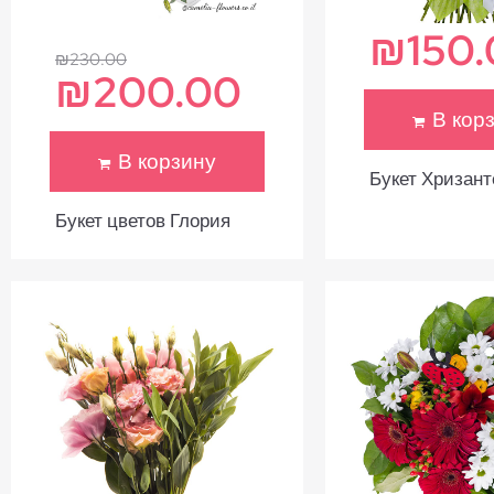
₪
150
₪
230.00
₪
200.00
В кор
В корзину
Букет Хризан
Букет цветов Глория