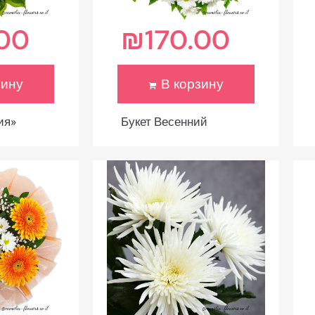
.00
₪
170.00
зину
В корзину
ия»
Букет Весенний