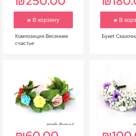
₪
250.00
₪
180
В корзину
В кор
Композиция Весеннее
Букет Сказочн
счастье
₪
60.00
₪
100