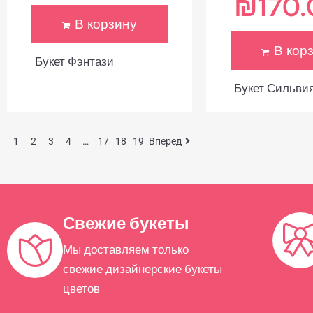
₪
170
В корзину
В кор
Букет Фэнтази
Букет Сильви
1
2
3
4
…
17
18
19
Вперед
Свежие букеты
Мы доставляем только
свежие дизайнерские букеты
цветов