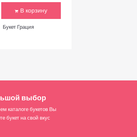
В корзину
Букет Грация
ьшой выбор
ем каталоге букетов Вы
те букет на свой вкус