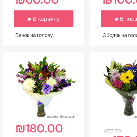
В корзину
В кор
Венок на голову
Ободок на гол
₪
180.00
₪
190.00