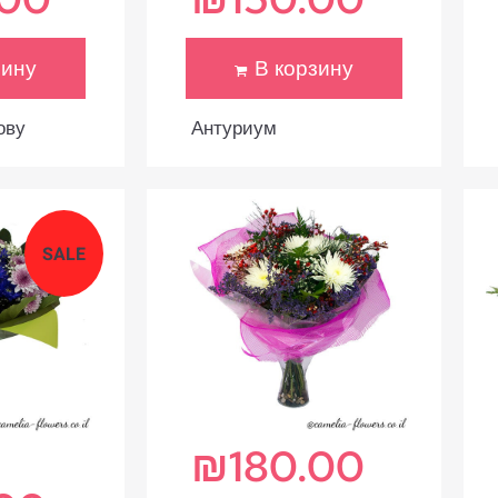
зину
В корзину
ову
Антуриум
SALE
₪
180.00