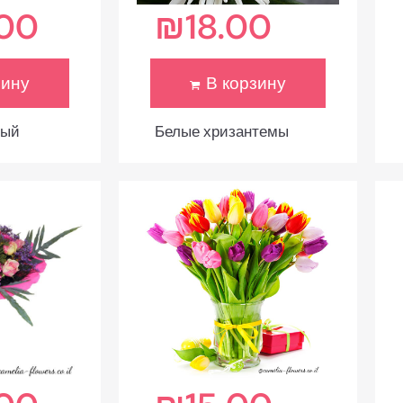
.00
₪
18.00
зину
В корзину
ный
Белые хризантемы