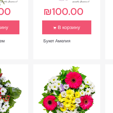
.00
₪
100.00
зину
В корзину
тем
Букет Амелия