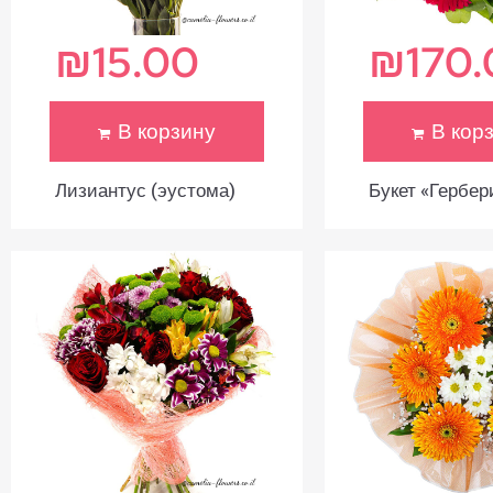
₪
15.00
₪
170
В корзину
В кор
Лизиантус (эустома)
Букет «Гербер