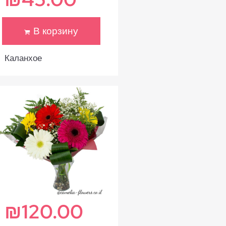
В корзину
Каланхое
₪
120.00