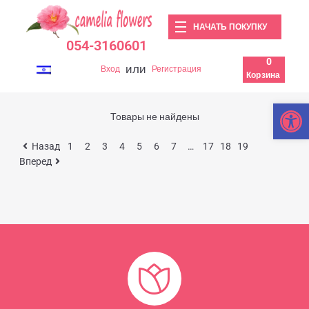
НАЧАТЬ ПОКУПКУ
054-3160601
0
или
Вход
Регистрация
Корзина
Откры
Товары не найдены
Назад
1
2
3
4
5
6
7
…
17
18
19
Вперед