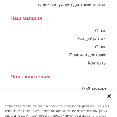
надежная услуга доставки цветов
Наш магазин
О нас
Как добраться
О нас
Правила доставки
Контакты
Пользователям
Мой аккаунт
Корзина
Правила и условия
כדי לספק את החוויות הטובות ביותר, אנו משתמשים בטכנולוגיות כגון קובצי Cookie כדי
לאחסן ו/או לגשת למידע במכשיר. הסכמה לטכנולוגיות אלה תאפשר לנו לעבד נתונים
Конфиденциальность
כגון התנהגות גלישה או מזהים ייחודיים באתר זה. אי־מתן הסכמה או משיכת ההסכמה