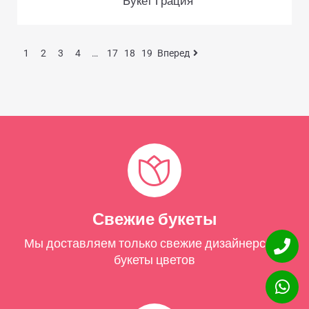
Букет Грация
1
2
3
4
…
17
18
19
Вперед
Свежие букеты
Мы доставляем только свежие дизайнерские
букеты цветов