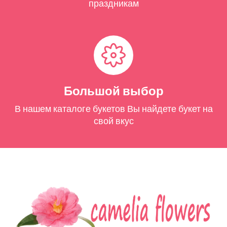
праздникам
Большой выбор
В нашем каталоге букетов Вы найдете букет на
свой вкус