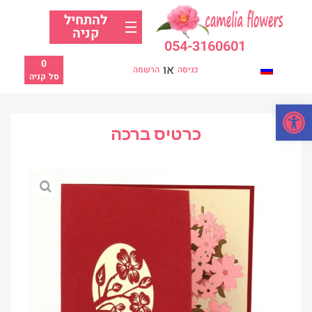
להתחיל
קניה
054-3160601
0
או
כניסה
הרשמה
סל קניה
פתח סרגל נגישות
כרטיס ברכה