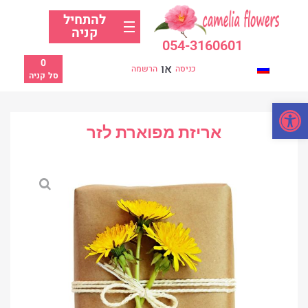
להתחיל
קניה
054-3160601
0
או
כניסה
הרשמה
סל קניה
פתח סרגל נגישות
אריזת מפוארת לזר