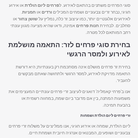
סוגי הפרחים משתנים בהתאם לאירוע. ל
פרחים ליום הולדת
או אירוע
חגיגי, נבחר זרים צבעוניים ושמחים המכילים
ורדים
או
חמניות
.
לאירועים אלגנטיים יותר, כמו עיצוב זר כלה, נמליץ על
שושן צחור
או
סחלבים. לבחירת
חנות פרחים
אמינה, ודאו שהיא מציעה מגוון עונתי
רחב המותאם לכל מטרה.
בחירת סוגי פרחים לזר: התאמה מושלמת
לאירוע ולמסר הרגשי
בחירת זר פרחים מושלם אינה מסתכמת רק בעונתיות; היא דורשת
התאמה מדויקת לאירוע, למסר הרגשי ולתחושה שאתם מבקשים
להעביר.
אנו ב'פרחי קאמליה' דואגים לעיצוב זרי פרחים עונתיים המעצימים את
משמעות המתנה, בין אם מדובר ביום שמח, במחווה רשמית או
בהבעת תמיכה.
זרי פרחים ליום הולדת ושמחות
ליום הולדת, שמחה או אירוע חגיגי, אנו ממליצים על משלוח זרי פרחים
צבעוניים ושופעים, המבטאים אנרגיה חיובית ושמחת חיים.