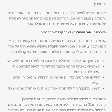
והתאריך.
אנו מתחייבים למשלוח זרי פרחים מהיר ומדויק, במיוחד באזורי בת ים
והמרכז. צמצום הזמן שבו הפרחים אינם במים הוא המפתח לשמירה
על טריותם ועמידותם של פרחים עדינים כמו סחלב או ורד.
הארכת חיי הזר: טיפול נכון לאחר קבלת זר הפרחים
גם אם בחרתם פרחים עונתיים וטריים, כמו כלניות ונרקיסים בחורף או
חמניות בקיץ, הטיפול הנכון לאחר הקבלה משפיע משמעותית על אורך
חיי זר הפרחים. יש לבצע מספר פעולות פשוטות מיד עם קבלת הזר:
יש לחתוך את קצוות הגבעולים באלכסון חד לפני הכנסתם לאגרטל.
השתמשו באבקת ההזנה המצורפת לזר כדי לספק לפרחים את
המינרלים הנדרשים.
החליפו את המים מדי יום או יומיים והקפידו שהמים יהיו קרים
ונקיים.
הימנעו מהצבת הזר ליד פתחי אוורור, מזגנים או תחת שמש ישירה.
חשוב לזכור: פרחים שגדלים בעונה הנכונה, כדוגמת הציפורן
(Carnation) החזק, פרחי דליה או ורד עמיד, ישרדו זמן רב יותר גם אם
הטיפול אינו מושלם. בחירת פרחים לפי עונות השנה מבטיחה עמידות