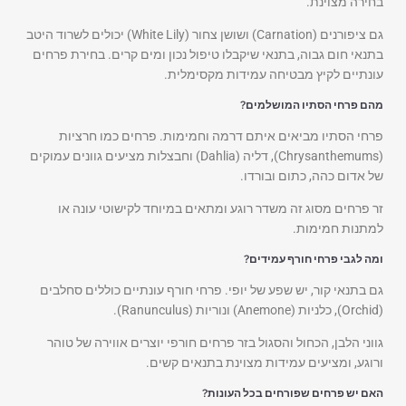
בחירה מצוינת.
גם ציפורנים (Carnation) ושושן צחור (White Lily) יכולים לשרוד היטב
בתנאי חום גבוה, בתנאי שיקבלו טיפול נכון ומים קרים. בחירת פרחים
עונתיים לקיץ מבטיחה עמידות מקסימלית.
מהם פרחי הסתיו המושלמים?
פרחי הסתיו מביאים איתם דרמה וחמימות. פרחים כמו חרציות
(Chrysanthemums), דליה (Dahlia) וחבצלות מציעים גוונים עמוקים
של אדום כהה, כתום ובורדו.
זר פרחים מסוג זה משדר רוגע ומתאים במיוחד לקישוטי עונה או
למתנות חמימות.
ומה לגבי פרחי חורף עמידים?
גם בתנאי קור, יש שפע של יופי. פרחי חורף עונתיים כוללים סחלבים
(Orchid), כלניות (Anemone) ונוריות (Ranunculus).
גווני הלבן, הכחול והסגול בזר פרחים חורפי יוצרים אווירה של טוהר
ורוגע, ומציעים עמידות מצוינת בתנאים קשים.
האם יש פרחים שפורחים בכל העונות?