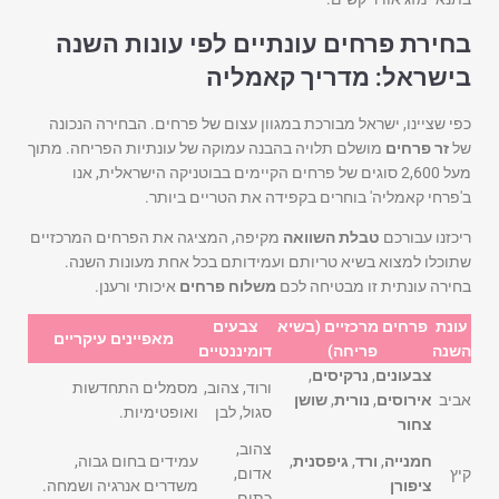
בחירת פרחים עונתיים לפי עונות השנה
בישראל: מדריך קאמליה
כפי שציינו, ישראל מבורכת במגוון עצום של פרחים. הבחירה הנכונה
של
זר פרחים
מושלם תלויה בהבנה עמוקה של עונתיות הפריחה. מתוך
מעל 2,600 סוגים של פרחים הקיימים בבוטניקה הישראלית, אנו
ב'פרחי קאמליה' בוחרים בקפידה את הטריים ביותר.
ריכזנו עבורכם
טבלת השוואה
מקיפה, המציגה את הפרחים המרכזיים
שתוכלו למצוא בשיא טריותם ועמידותם בכל אחת מעונות השנה.
בחירה עונתית זו מבטיחה לכם
משלוח פרחים
איכותי ורענן.
עונת
פרחים מרכזיים (בשיא
צבעים
מאפיינים עיקריים
השנה
פריחה)
דומיננטיים
צבעונים
,
נרקיסים
,
ורוד, צהוב,
מסמלים התחדשות
אביב
אירוסים
,
נורית
,
שושן
סגול, לבן
ואופטימיות.
צחור
צהוב,
חמנייה
,
ורד
,
גיפסנית
,
עמידים בחום גבוה,
קיץ
אדום,
ציפורן
משדרים אנרגיה ושמחה.
כתום