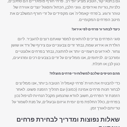
גם בתנאי קור, הטבע מציע יופי רב. פרחי חורף פופולריים הם סחלבים,
כלניות, נוריות ואירוסים. גווני הלבן, הכחול והסגול יוצרים אווירה של
טוהר ורוגע. ב'פרחי קאמליה' אנו מקפידים על זרי חורף המשלבים את
מיטב הפרחים המקומיים.
כיצד לבחור זר פרחים לפי אירוע?
סוגי הפרחים צריכים להתאים למסר שאתם רוצים להעביר. ליום
הולדת או אירוע שמח, נבחר זרים צבעוניים עם צירוף של ורד או שושן
צחור. לאירועים רשמיים יותר או לחתונה, נבחר בפרחים אלגנטיים
ומורכבים. לניחומים, אנו ממליצים על זרים בצבעים רכים ומרגיעים,
כגון לבן או תכלת.
מהם הטיפים שלכם למשלוח זרי פרחים מוצלח?
כדי להבטיח את חווית 'פרחי קאמליה' הטובה ביותר, אנו ממליצים
לבחור חנות פרחים אמינה (כמונו) עם תהליך הזמנה פשוט. לאחר
הזמנת זר הפרחים, חשוב לוודא שהנמען מקבל הנחיות לטיפול נכון
בפרחים, כולל החלפת מים יומית וגיזום גבעולים, על מנת לשמור על
טריותם לאורך זמן.
שאלות נפוצות ומדריך לבחירת פרחים