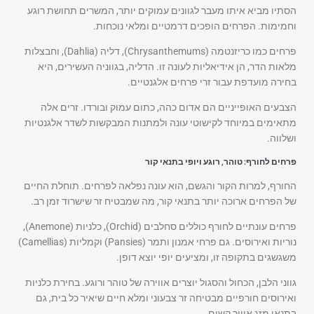
הסתיו מביא איתו מעבר לגוונים עמוקים יותר, המשרים תחושת רוגע
וחמימות. הפרחים הופכים דרמטיים ומלאי נוכחות.
פרחים כמו כריזנטמה (Chrysanthemums), דליה (Dahlia), וחבצלות
מלאות הדר, הן אידיאליות לעונה זו. הדליה, בגווניה העשירים, היא
בחירה מועדפת עבור זרי פרחים אלגנטיים.
הצבעים האופייניים הם אדום כהה, כתום עמוק ובורדו. זרים אלה
מתאימים במיוחד לקישוטי עונה ולמתנות המבקשות לשדר אלגנטיות
ושלווה.
פרחים לחורף: טוהר, רוגע ויופי בתנאי קור
החורף, למרות הקור והגשם, הוא עונה נפלאה לפרחים. תוחלת החיים
של הפרחים ארוכה יותר בתנאי קור, מה שמבטיח זר שישרוד זמן רב.
פרחים עונתיים לחורף כוללים סחלבים (Orchid), כלניות (Anemone),
נוריות ואירוסים. גם פרחי אמנון ותמר (Pansies) וקמליות (Camellias)
משגשגים בתקופה זו, ומציעים יופי יוצא דופן.
גווני הלבן, הכחול והסגול יוצרים אווירה של טוהר ורוגע. בחירת כלניות
ואירוסים חורפיים מבטיחה זר צבעוני ומלא חיים שיאיר כל בית, גם
בתנאי מזג אוויר קשים.