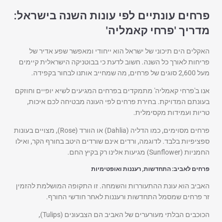
פרחים עונתיים לפי עונות השנה בישראל:
מדריך 'פרחי קאמליה'
האקלים הים תיכוני של ישראל הוא ייחודי ומאפשר שפע אדיר של
פריחות לאורך כל השנה. חשוב לדעת כי בבוטניקה הישראלית קיימים
מעל 2,600 סוגים של פרחים, מה שמחייב אותנו לבחור בקפידה.
אנו ב'פרחי קאמליה' מתמקדים בפרחים המגיעים לשיא יופיים וחוזקם
בעונתם המדויקת. בחירת פרחים לפי העונה מבטיחה לכם איכות,
טריות ועמידות מקסימלית.
פרחים מסוימים, כמו הדליה (Dahlia) או הוורד (Rose), מצויים בעונות
ספציפיות בלבד. לדוגמה, ורדים אינם שורדים היטב בחורף הקר, ואילו
החמניות (Sunflower) מגיעות אלינו רק בקיץ החם.
פרחים לאביב: התחדשות, רעננות ואופטימיות
האביב הוא עונת ההתעוררות והשמחה. זו התקופה המושלמת להזמין
זר פרחים שמסמל התחדשות ורעננות לאחר חודשי החורף.
הכוכבים הבלתי מעורערים של האביב הם הצבעונים (Tulips),