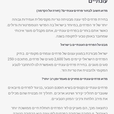
עונתיים
מדוע חשוב לבחור פרחים עונתיים? (חזרה על הקדמה)
בחירת פרחים לפי עונה מבטיחה טריות מקסימלית ועמידות גבוהה
יותר של זר הפרחים, במיוחד בישראל בה הפרשי הטמפרטורות גדולים.
כאשר אתם בוחרים בפרחים עונתיים, אתם מקבלים מוצר איכותי
שמחובר באופן טבעי לתקופה בשנה.
מבט על הפרחים העונתיים בישראל
ישראל מבורכת במגוון עצום של פרחים וצמחים מקומיים. בתיק
הפרחים הישראלי קיימים מעל 2,600 סוגים של פרחים, מתוכם כ-250
סוגים מוגנים. בחירת פרחים עונתיים מאפשרת לנו להתחבר לטבע
המקומי ולהבטיח את טריות הזר.
מדוע פרחים עונתיים מחזיקים מעמד זמן רב יותר?
פרחים עונתיים נקטפים בשיא חוסנם הטבעי, בניגוד לפרחים מיובאים
שעוברים תהליכי קירור ושינוע ארוכים. תהליך זה מבטיח שהם מכילים
את מירב הלחות ורכיבי המזון הטבעיים.
כתוצאה מכך, הם מעניקים לזר הפרחים תוחלת חיים ממושכת יותר
באגרטל. זו הסיבה שבחירה בפרחים לפי עונה היא הבחירה הטובה