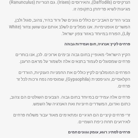
הנרקיסים (Daffodils), והאירוסים (Irises). גם הנוריות (Ranunculus)
מגיעות לשיא פריחתן בתקופה זו.
צבעי הזרים האביביים כוללים גוונים של ורוד בהיר, צהוב, סגול ולבן,
המשרים אופטימיות. אנו ממליצים לשלב אותם עם שושן צחור (White
Lily), הפורח במיוחד באזור צפון ישראל.
פרחים לקיץ: אנרגיה, חום ועמידות גבוהה
הקיץ הישראלי מאופיין בחום גבוה ובימים ארוכים. לכן, אנו בוחרים
פרחים שמסוגלים לעמוד בתנאים אלה ולשמור על מראם הרענן.
הפרחים המומלצים לקיץ כוללים את החמניות הענקיות, הוורדים
הקלאסיים, והגיפסנית (Gypsophila), שמוסיפה נפח ורכות לכל זר
פרחים.
פרחים אלה עמידים במיוחד בחום גבוה. הצבעים השולטים הם צהוב,
כתום ואדום, המשדרים חיוניות ואת האנרגיה של השמש.
זרי פרחים קיציים הם חגיגיים ומתאימים מאוד עבור משלוח פרחים
לאירועים תחת כיפת השמיים.
פרחים לסתיו: רוגע, עומק וגוונים חמים