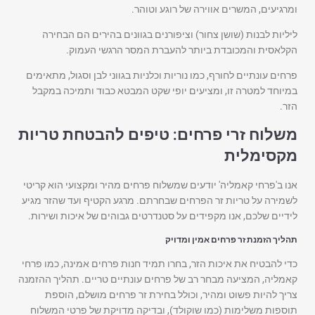
ומרגיעים, המשרים אווירה של רוגע וטוהר.
ליליות לבנות (שושן צחור) וציפורנים בגוונים בהירים הם הבחירה
הקלאסית והמכובדת ביותר להעברת המסר הרגשי העמוק.
פרחים עונתיים לחורף, כמו נוריות וכלניות בגווני לבן וסגול, מתאימים
במיוחד למטרה זו, ומציעים יופי שקט המבטא כבוד ותמיכה במקבל
הזר.
משלוח זרי פרחים: טיפים להבטחת טריות
מקסימלית
אנו ב'פרחי קאמליה' יודעים שמשלוח פרחים מהיר ומקצועי הוא קריטי
לשמירה על טריות זר הפרחים שבחרתם. מרגע הקטיף ועד שהזר מגיע
לידיים שלכם, אנו מקפידים על סטנדרטים גבוהים של איכות ושירות.
תהליך הזמנת זר פרחים אמין ומדויק
כדי להבטיח את איכות הזר, בחרו תמיד חנות פרחים אמינה, כמו פרחי
קאמליה, המציעה מבחר רב של פרחים עונתיים טריים. תהליך ההזמנה
צריך להיות פשוט ומהיר, וכולל בחירת זר פרחים מושלם, הוספת
תוספות משלימות (כמו שוקולד), ובדיקה מדויקת של פרטי המשלוח