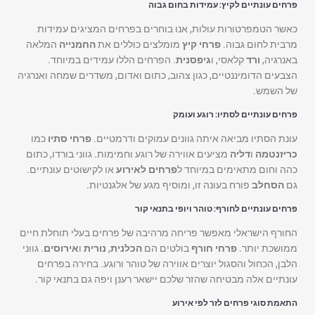
פרחים עונתיים לקיץ: עמידות בחום גבוה
כאשר הטמפרטורות עולות, אנו בוחרים בפרחים המציגים עמידות
מרבית לחום גבוה.
פרחי קיץ
מומלצים כוללים את
החמנייה
המלאה
באנרגיה,
ורד
קלאסי, ו
גיפסנית
. הפרחים הללו עמידים במיוחד.
הצבעים הדומיננטיים, כגון צהוב, כתום ואדום, משדרים שמחה ואנרגיה
של השמש.
פרחים עונתיים לסתיו: רוגע ועומק
עונת הסתיו מביאה איתה גוונים עמוקים ודרמטיים.
פרחי סתיו
כמו
כריזנטמה
ו
דליה
מציעים אווירה של רוגע וחמימות. גווני בורדו, כתום
כהה וחום מתאימים במיוחד ל
פרחים לאירוע
או לקישוטים עונתיים.
גם
הסחלב
פורח בעונה זו, ומוסיף מגע של אלגנטיות.
פרחים עונתיים לחורף: טוהר ויופי בתנאי קור
החורף הישראלי מאפשר פריחה מרהיבה של פרחים בעלי תוחלת חיים
ממושכת יותר.
פרחי חורף
בולטים הם
הכלנית
,
נורית
ו
אירוסים
. גווני
הלבן, הכחול והסגול יוצרים אווירה של טוהר ורוגע. בחירה בפרחים
עונתיים אלה מבטיחה שהזר שלכם יישאר רענן ויפה גם בתנאי קור.
התאמת סוגי פרחים לזר לפי אירוע