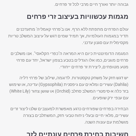
גבוהה יותר ואורך חיים מרבי לכל זר פרחים.
מגמות עכשוויות בעיצוב זרי פרחים
עולם הפרחים מתפתח ללא הרף. אנו ב'פרחי קאמליה' מתעדכנים
תדיר במגמות העולמיות, אך תמיד שמים דגש על עיצוב המשלב טריות
מקסימלית עם סגנון עדכני.
המגמה הדומיננטית כיום היא המראה ה"כפרי הקלאסי". אנו משלבים
פרחים מוגנים, כמו אלו הגדלים בטבע בצפון ישראל, יחד עם פרחי
מטע מטופחים, ליצירת זר פרחים ייחודי.
יש דגש חזק על משחק טקסטורות. לדוגמה, שילוב של פרחי דליה
(Dahlia) עשירים ומלאים עם גיפסנית (Gypsophila) עדינה, או שימוש
בזר כלה א-סימטרי המשלב סחלב (Orchid) או שושן צחור (White Lily)
עם ענפי ירק שופעים.
הבחירה בפרחים שפורחים כרגע מאפשרת למעצבים שלנו ליצור זרים
עשירים, מלאי חיים ובעלי ניחוח טבעי חזק, המשתלבים בצורה
מושלמת עם עונות השנה.
חשיבות בחירת פרחים עונתיים לזר