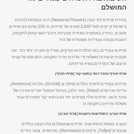
המושלם
בחירת פרחים לפי עונה (Seasonal Flowers) היא המפתח לאיכות.
בישראל קיימים מעל 2,600 סוגים של פרחים, וכ-250 מהם הם פרחים
מוגנים. בחירה באופציה עונתית מבטיחה חיבור רגשי עמוק לתקופה,
רעננות גבוהה ועמידות משופרת של הזר.
פרחים עונתיים, כמו הכלנית או הנרקיס, שורדים זמן רב יותר בזר. אנו
מבטיחים שירות משלוח זרי פרחים מהיר ומקצועי, המבוסס על קטיף
ועיצוב של הפרחים בשיא פריחתם.
פרחי חורף: טוהר ויופי בתנאי קור (פרחי חורף)
פרחים עונתיים לחורף כוללים סחלבים (Orchid), כלניות (Anemone),
נוריות ואירוסים (Irises). גווני הלבן, הכחול והסגול יוצרים אווירה של
טוהר ורוגע. פרחים אלה מציעים יופי גם בתנאי קור ומצוינים עבור
משלוח פרחים בתקופה זו.
פרחי אביב: התחדשות ורעננות (פרחי אביב)
האביב מסמל התחדשות. פרחים שמסמלים את העונה כוללים
צבעונים (Tulips), נרקיסים (Narcissus), ואירוסים. צבעי הזרים