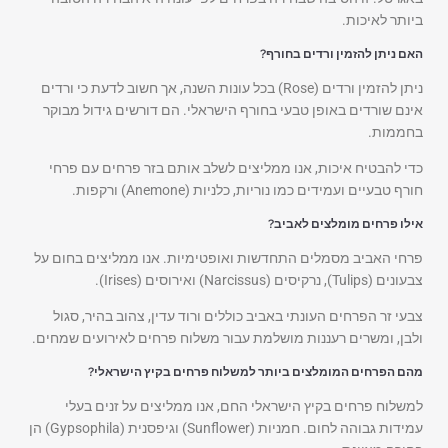
ביותר לאיכות.
האם ניתן להזמין ורדים בחורף?
ניתן להזמין ורדים (Rose) בכל עונות השנה, אך חשוב לדעת כי ורדים
אינם שורדים באופן טבעי בחורף הישראלי. הם דורשים גידול מבוקר
בחממות.
כדי להבטיח איכות, אנו ממליצים לשלב אותם בזר פרחים עם פרחי
חורף טבעיים ועמידים כמו נוריות, כלניות (Anemone) ורקפות.
אילו פרחים מומלצים לאביב?
פרחי האביב מסמלים התחדשות ואופטימיות. אנו ממליצים בחום על
צבעונים (Tulips), נרקיסים (Narcissus) ואירוסים (Irises).
צבעי זר הפרחים העונתי באביב כוללים ורוד עדין, צהוב בהיר, סגול
ולבן, ומשרים רעננות מושלמת עבור משלוח פרחים לאירועים שמחים.
מהם הפרחים המומלצים ביותר למשלוח פרחים בקיץ הישראלי?
למשלוח פרחים בקיץ הישראלי החם, אנו ממליצים על זנים בעלי
עמידות גבוהה לחום. חמניות (Sunflower) וגיפסנית (Gypsophila) הן