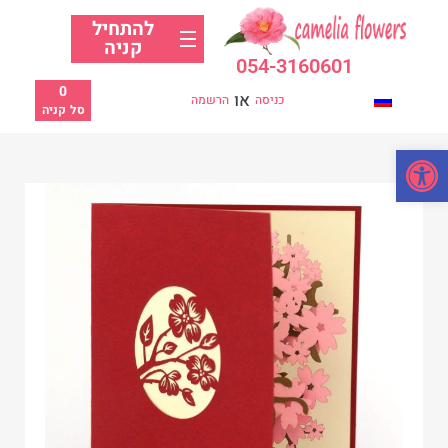
להתחיל
קניה
054-3160601
0
או
כניסה
הרשמה
סל קניה
פתח סרגל נגישות