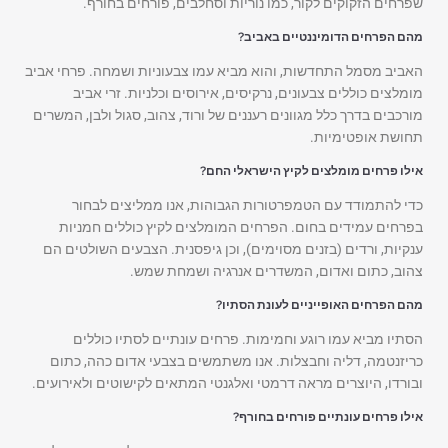
שפרחים הזקוקים לקור, כמו נוריות וסחלבים, פורחים בחורף.
מהם הפרחים הדומיננטיים באביב?
האביב מסמל התחדשות, והוא מביא עמו צבעוניות ושמחה. פרחי אביב
מומלצים כוללים צבעונים, נרקיסים, אירוסים וכלניות. זרי אביב
מורכבים בדרך כלל מגוונים רעננים של ורוד, צהוב, סגול ולבן, המשרים
תחושת אופטימיות.
אילו פרחים מומלצים לקיץ הישראלי החם?
כדי להתמודד עם הטמפרטורות הגבוהות, אנו ממליצים לבחור
בפרחים עמידים בחום. הפרחים המומלצים לקיץ כוללים חמניות
ענקיות, ורדים (בזנים מסוימים), וכן גיפסנית. הצבעים השולטים הם
צהוב, כתום ואדום, המשדרים אנרגיה ושמחת שמש.
מהם הפרחים האופייניים לעונת הסתיו?
הסתיו מביא עמו רוגע וחמימות. פרחים עונתיים לסתיו כוללים
כריזנטמה, דליה וחבצלות. אנו משתמשים בצבעי אדום כהה, כתום
ובורדו, היוצרים מראה דרמטי ואלגנטי המתאים לקישוטים ולאירועים.
אילו פרחים עונתיים פורחים בחורף?