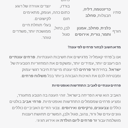
בורדו,
יוצרים אווירה של רוגע
כריזנטמה
,
דליה
,
סתיו
כתום כהה,
ועומק, מתאימים
חבצלות,
סחלב
חום
לקישוטים.
בעלי תוחלת חיים
כלנית
,
סחלב
,
אמנון
לבן, כחול,
חורף
ממושכת יותר, משדרים
ותמר
,
נורית
,
אירוסים
סגול
טוהר.
מדוע חשוב לבחור פרחים לפי עונה?
אנו ב'פרחי קאמליה' מדגישים את חשיבות העונתיות.
פרחים עונתיים
הם רעננים יותר, עמידים יותר, ומשקפים את המחזוריות הטבעית של
ישראל
. בחירת
זר פרחים
לפי עונתו מייצרת חיבור רגשי עמוק
ומבטיחה לכם את האיכות הגבוהה ביותר בכל
משלוח פרחים
.
פרחים עונתיים לאביב: התחדשות ואופטימיות
האביב הוא שיא הפריחה בישראל. זוהי העונה בה הטבע מתעורר,
ומציע פרחים שמסמלים התחדשות ואופטימיות.
פרחי אביב
בולטים
כוללים
צבעונים
,
נרקיסים
ו
אירוסים
. צבעי הזרים האביביים כוללים
גוונים עזים של ורוד, צהוב, סגול ולבן, המשרים תחושת רעננות
מושלמת עבור
זר פרחים ליום הולדת
או אירוע חגיגי.