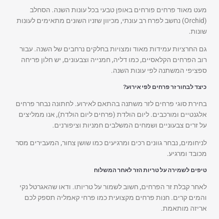
מעט מאוד פרחים פורחים באופן טבעי בכל עונות השנה. הסחלב
(Orchid) נחשב לפרח רב עונתי, מכיוון שזניו השונים מתאימים לעונות
שונות.
גם החרציות עמידות מאוד ומצויות בחלקים נרחבים של השנה. עבור
רוב הפרחים הקלאסיים, כמו דליה, חמנייה וצבעונים, יש חלון פריחה
ספציפי המשתנה לפי עונות השנה.
כיצד לבחור זר פרחים לפי אירוע?
בחירת סוגי פרחים לזר משתנה בהתאם לאירוע. לחתונה נבחר פרחים
אלגנטיים ומורכבים. ליום הולדת (פרחים ליום הולדת), אנו ממליצים
על זרים צבעוניים ושמחים המשלבים חמניות וציפורנים.
לניחומים, נבחר גוונים רכים ומרגיעים כמו שושן צחור, המעבירים מסר
מכובד ומרגיע.
טיפים לשמירה על טריות הזר לאחר המשלוח
לאחר קבלת זר הפרחים, חשוב לשמור על טריותו. ודאו שהאגרטל נקי
והמים קרים. חנות פרחים מקצועית כמו פרחי קאמליה תספק לכם
אריזה מותאמת.