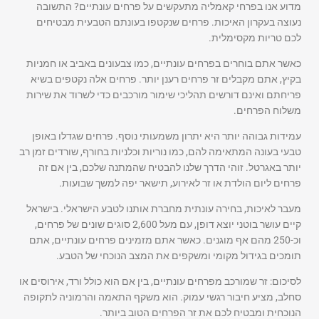
מדוע אנו בפרחי קאמליה מתעקשים על פרחים עונתיים? התשובה
נעוצה בעקרון האיכות. פרחים שנקטפו בעונתם הטבעית מבטיחים
לכם טריות מקסימלית.
כאשר אתם בוחרים בפרחים עונתיים, כמו צבעונים באביב או חמניות
בקיץ, אתם מקבלים זר פרחים רענן יותר. פרחים אלה נקטפים בשיא
פריחתם ואינם דורשים תהליכי שימור מורכבים כדי לשרוד את שירות
משלוח הפרחים.
עמידות גבוהה יותר היא יתרון משמעותי נוסף. פרחים שגדלו באופן
טבעי בעונה המתאימה להם, כמו נוריות וכלניות בחורף, שורדים זמן רב
יותר באגרטל. זוהי הדרך שלנו להבטיח שהמתנה שלכם, בין אם זה
פרחים ליום הולדת או זר לאירוע, תישאר יפה למשך שבועות.
מעבר לאיכות, בחירה עונתית מחברת אותנו לטבע הישראלי. בישראל
קיים עושר בוטני יוצא דופן, עם מעל 2,600 סוגים שונים של פרחים,
וכ-250 מהם אף מוגנים. כאשר אתם מזמינים פרחים עונתיים, אתם
תומכים בגידול מקומי ומשקפים את המצב הנוכחי של הטבע.
לסיכום: זר שמורכב מפרחים עונתיים, בין אם הוא כולל ורד, אירוסים או
סחלב, מציע חיבור רגשי עמוק. הוא משקף התאמה והרמוניה לתקופה
הנוכחית ומבטיח לכם את זר הפרחים הטוב ביותר.