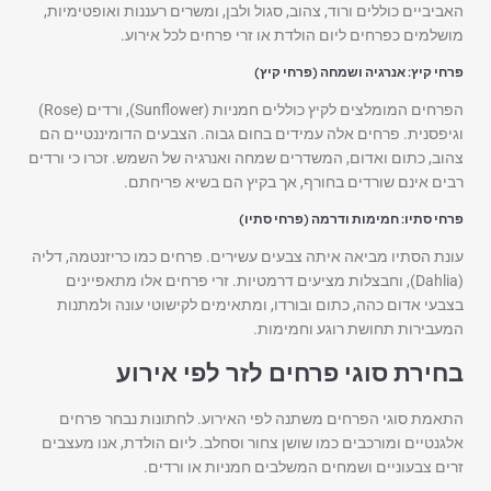
האביביים כוללים ורוד, צהוב, סגול ולבן, ומשרים רעננות ואופטימיות,
מושלמים כפרחים ליום הולדת או זרי פרחים לכל אירוע.
פרחי קיץ: אנרגיה ושמחה (פרחי קיץ)
הפרחים המומלצים לקיץ כוללים חמניות (Sunflower), ורדים (Rose)
וגיפסנית. פרחים אלה עמידים בחום גבוה. הצבעים הדומיננטיים הם
צהוב, כתום ואדום, המשדרים שמחה ואנרגיה של השמש. זכרו כי ורדים
רבים אינם שורדים בחורף, אך בקיץ הם בשיא פריחתם.
פרחי סתיו: חמימות ודרמה (פרחי סתיו)
עונת הסתיו מביאה איתה צבעים עשירים. פרחים כמו כריזנטמה, דליה
(Dahlia), וחבצלות מציעים דרמטיות. זרי פרחים אלו מתאפיינים
בצבעי אדום כהה, כתום ובורדו, ומתאימים לקישוטי עונה ולמתנות
המעבירות תחושת רוגע וחמימות.
בחירת סוגי פרחים לזר לפי אירוע
התאמת סוגי הפרחים משתנה לפי האירוע. לחתונות נבחר פרחים
אלגנטיים ומורכבים כמו שושן צחור וסחלב. ליום הולדת, אנו מעצבים
זרים צבעוניים ושמחים המשלבים חמניות או ורדים.