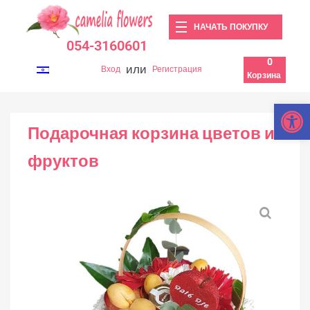
НАЧАТЬ ПОКУПКУ
054-3160601
0
или
Вход
Регистрация
Корзина
Откры
Подарочная корзина цветов и
фруктов