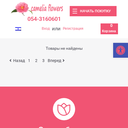
НАЧАТЬ ПОКУПКУ
054-3160601
0
или
Вход
Регистрация
Корзина
Откры
Товары не найдены
Назад
1
2
3
Вперед