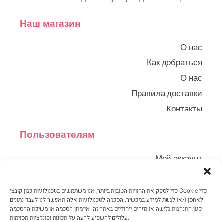
Наш магазин
О нас
Как добраться
О нас
Правила доставки
Контакты
Пользователям
Мой аккаунт
Корзина
Правила и условия
כדי לספק את החוויות הטובות ביותר, אנו משתמשים בטכנולוגיות כגון קובצי Cookie כדי
לאחסן ו/או לגשת למידע במכשיר. הסכמה לטכנולוגיות אלה תאפשר לנו לעבד נתונים
Конфиденциальность
כגון התנהגות גלישה או מזהים ייחודיים באתר זה. אי־מתן הסכמה או משיכת ההסכמה
עלולים להשפיע לרעה על תכונות ופונקציות מסוימות.