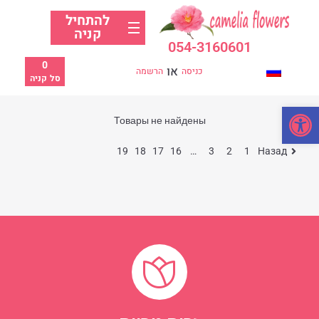
להתחיל
קניה
054-3160601
0
או
כניסה
הרשמה
סל קניה
פתח סרגל נגישות
Товары не найдены
19
18
17
16
…
3
2
1
Назад