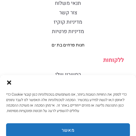
תנאי משלוח
צור קשר
מדיניות קוקיז
מדיניות פרטיות
חנות פרחים בת ים
ללקוחות
החשבון שלי
סל
תנאים והגבלות
כדי לספק את החוויות הטובות ביותר, אנו משתמשים בטכנולוגיות כגון קובצי Cookie כדי
לאחסן ו/או לגשת למידע במכשיר. הסכמה לטכנולוגיות אלה תאפשר לנו לעבד נתונים
סודיות
כגון התנהגות גלישה או מזהים ייחודיים באתר זה. אי־מתן הסכמה או משיכת ההסכמה
עלולים להשפיע לרעה על תכונות ופונקציות מסוימות.
2014-2026 @פרחי קאמליה
מאשר
בנייה, אחסון ותמיכה טכנית של האתר - israsky.co.il