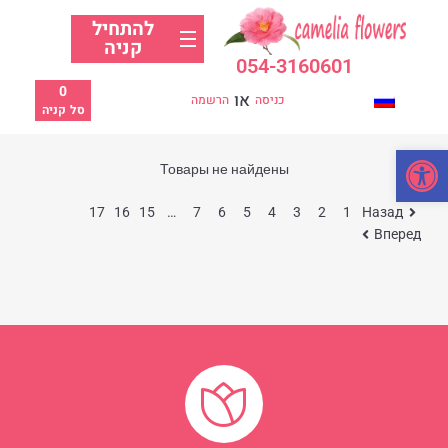
להתחיל
קניה
054-3160601
0
או
כניסה
הרשמה
סל קניה
פתח סרגל נגישות
Товары не найдены
17
16
15
…
7
6
5
4
3
2
1
Назад
Вперед