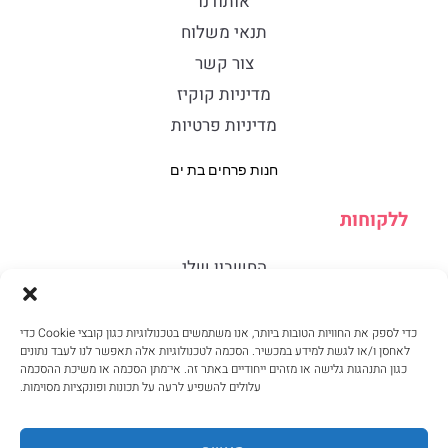
אותודנו
תנאי משלוח
צור קשר
מדיניות קוקיז
מדיניות פרטיות
חנות פרחים בת ים
ללקוחות
החשבון שלי
סל
תנאים והגבלות
כדי לספק את החוויות הטובות ביותר, אנו משתמשים בטכנולוגיות כגון קובצי Cookie כדי
לאחסן ו/או לגשת למידע במכשיר. הסכמה לטכנולוגיות אלה תאפשר לנו לעבד נתונים
סודיות
כגון התנהגות גלישה או מזהים ייחודיים באתר זה. אי־מתן הסכמה או משיכת ההסכמה
עלולים להשפיע לרעה על תכונות ופונקציות מסוימות.
2014-2026 @פרחי קאמליה