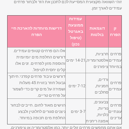
זוהי השוואה מקצועית המסייעת לכם לתכנן את הזר ולבחור פרחים
עמידים לאורך זמן.
עמידות
ממוצעת
זן
דוגמאות
דרישות מיוחדות להארכת חיי
באגרטל
הפרח
בולטות
הפרח
(טיפול
נכון)
אלו הם פרחים קטופים עמידים.
פרחים
חרציות,
דורשים החלפת מים יומיומית
עמידים
אלסטרומריה,
14-21 ימים
והוספת מזון לפרחים. זנים אלו
במיוחד
ציפורנים
קלים יחסית לטיפול.
דורשים עיבוד פרחים קפדני: חיתוך
ורדים,
פרחים
גבעול חוזר בזווית 45 מעלות
חמניות,
7-12 ימים
עמידים
ושמירה על מים קרים כדי לשמור
סחלבים
על פרחים טריים.
צבעונים,
פרחים
רגישים מאוד לחום. חייבים לבחור
נוריות,
עונתיים
3-7 ימים
ניצנים סגורים לחלוטין ולבצע
כלניות,
עדינים
החלפת מים תכופה במיוחד.
אפונה ריחנית
אם אתם מחפשים פרחים זולים יותר, כמו אלסטרומריה או ציפורנים,