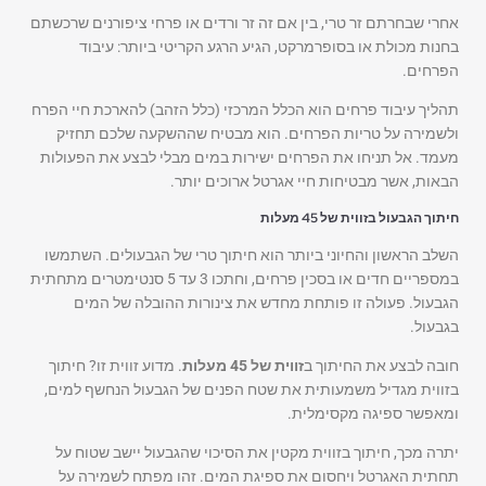
אחרי שבחרתם זר טרי, בין אם זה זר ורדים או פרחי ציפורנים שרכשתם
בחנות מכולת או בסופרמרקט, הגיע הרגע הקריטי ביותר: עיבוד
הפרחים.
תהליך עיבוד פרחים הוא הכלל המרכזי (כלל הזהב) להארכת חיי הפרח
ולשמירה על טריות הפרחים. הוא מבטיח שההשקעה שלכם תחזיק
מעמד. אל תניחו את הפרחים ישירות במים מבלי לבצע את הפעולות
הבאות, אשר מבטיחות חיי אגרטל ארוכים יותר.
חיתוך הגבעול בזווית של 45 מעלות
השלב הראשון והחיוני ביותר הוא חיתוך טרי של הגבעולים. השתמשו
במספריים חדים או בסכין פרחים, וחתכו 3 עד 5 סנטימטרים מתחתית
הגבעול. פעולה זו פותחת מחדש את צינורות ההובלה של המים
בגבעול.
חובה לבצע את החיתוך ב
זווית של 45 מעלות
. מדוע זווית זו? חיתוך
בזווית מגדיל משמעותית את שטח הפנים של הגבעול הנחשף למים,
ומאפשר ספיגה מקסימלית.
יתרה מכך, חיתוך בזווית מקטין את הסיכוי שהגבעול יישב שטוח על
תחתית האגרטל ויחסום את ספיגת המים. זהו מפתח לשמירה על