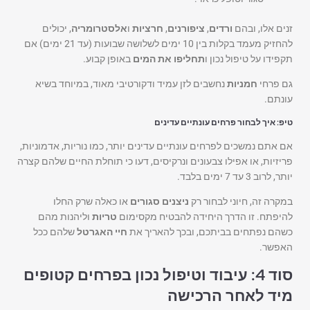
זנים אלו, ובהם
ורדים
,
ציפורנים
,
חרציות
ו
אלסטרומריה
, יכולים
להחזיק מעמד בקלות בין 10 ימים לשלושה שבועות (עד 21 ימים) אם
תקפידו על טיפול נכון ו
תחליפו את המים
באופן קבוע.
גם פרחי
חמניות
נחשבים לזן עמיד ודקורטיבי מאוד, במיוחד בשיא
עונתם.
טיפ: איך לבחור פרחים עונתיים עדינים
אם אתם נמשכים לפרחים עונתיים עדינים יותר, כמו נוריות, אדמוניות,
פריזיות, או אפילו צבעונים ונרקיסים, דעו כי תוחלת החיים שלהם קצרה
יותר, לרוב 3 עד 7 ימים בלבד.
במקרה זה, חיוני לבחור רק
ניצנים סגורים
או כאלה שרק החלו
להיפתח. זו הדרך היחידה להבטיח מקסימום
טריות
וליהנות מהם
כשהם נפתחים בביתכם, ובכך להאריך את
חיי האגרטל
שלהם ככל
האפשר.
סוד 4: עיבוד וטיפול נכון בפרחים קטופים
מיד לאחר הרכישה