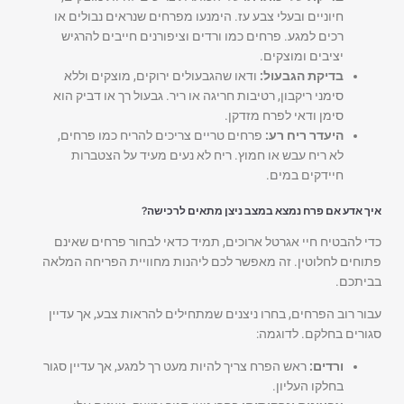
חיוניים ובעלי צבע עז. הימנעו מפרחים שנראים נבולים או
רכים למגע. פרחים כמו ורדים וציפורנים חייבים להרגיש
יציבים ומוצקים.
בדיקת הגבעול:
ודאו שהגבעולים ירוקים, מוצקים וללא
סימני ריקבון, רטיבות חריגה או ריר. גבעול רך או דביק הוא
סימן ודאי לפרח מזדקן.
היעדר ריח רע:
פרחים טריים צריכים להריח כמו פרחים,
לא ריח עבש או חמוץ. ריח לא נעים מעיד על הצטברות
חיידקים במים.
איך אדע אם פרח נמצא במצב ניצן מתאים לרכישה?
כדי להבטיח חיי אגרטל ארוכים, תמיד כדאי לבחור פרחים שאינם
פתוחים לחלוטין. זה מאפשר לכם ליהנות מחוויית הפריחה המלאה
בביתכם.
עבור רוב הפרחים, בחרו ניצנים שמתחילים להראות צבע, אך עדיין
סגורים בחלקם. לדוגמה:
ורדים:
ראש הפרח צריך להיות מעט רך למגע, אך עדיין סגור
בחלקו העליון.