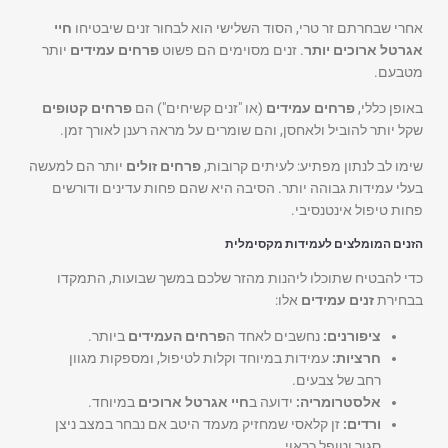
אחרי שבחרתם זר טרי, הסוד השלישי הוא לבחור זנים שיבטיחו
חיי
אגרטל ארוכים יותר
. זנים מסוימים הם פשוט
פרחים עמידים
יותר
מטבעם.
באופן כללי,
פרחים עמידים
(או "זנים קשיחים") הם
פרחים קטופים
שקל יותר להוביל ולאחסן, והם שומרים על מראה רענן לאורך זמן.
שימו לב לנתון מפתיע: לעיתים קרובות,
פרחים זולים
יותר הם למעשה
בעלי עמידות גבוהה יותר. הסיבה היא שהם פחות עדינים ודורשים
פחות טיפול אינטנסיבי.
הזנים המומלצים לעמידות מקסימלית
כדי להבטיח שתוכלו ליהנות מהזר שלכם במשך שבועות, התמקדו
בבחירת
זנים עמידים
אלו:
ציפורנים:
נחשבים לאחד ה
פרחים העמידים
ביותר.
חרציות:
עמידות במיוחד וקלות לטיפול, ומספקות מגוון
רחב של צבעים.
אלסטרומריה:
ידועה ב
חיי אגרטל ארוכים
במיוחד.
ורדים:
זן קלאסי שמחזיק מעמד היטב אם נבחר במצב ניצן
סגור וטופל כראוי.