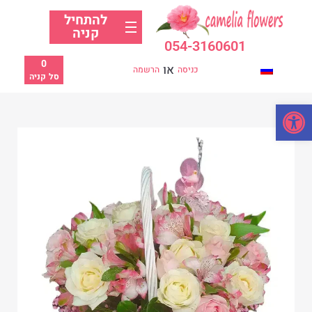
להתחיל
קניה
054-3160601
0
או
כניסה
הרשמה
סל קניה
פתח סרגל נגישות