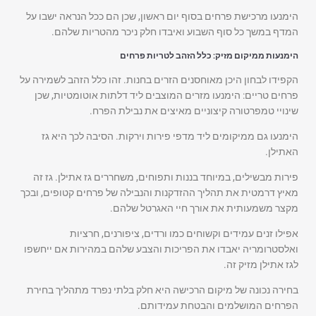
הימנעו מרכישת פרחים בסוף יום ראשון, שכן הם ככל הנראה ישבו על
המדף במשך כל סוף השבוע ואיבדו חלק ניכר מהטריות שלהם.
הימנעות ממיקום מזיק: כלל הזהב לטריות פרחים
הקפידו לבחון היכן מאוחסנים הזרים בחנות. זהו כלל הזהב לשמירה על
פרחים טריים: הימנעו מזרים המוצבים ליד דלתות אוטומטיות, שכן
שינויי טמפרטורה קיצוניים מאיצים את נבילת הפרח.
הימנעו גם ממיקומים ליד מדפי פירות וירקות. הסיבה לכך היא גז
האתילן.
פירות מבשילים, במיוחד בננות ותפוחים, משחררים גז אתילן. גז זה
מאיץ דרמטית את תהליך ההזדקנות והנבילה של פרחים קטופים, ובכך
מקצר משמעותית את אורך חיי האגרטל שלהם.
אפילו זנים עמידים וקשוחים כמו ורדים, ציפורנים, חרציות
ואלסטרומריה יאבדו את הפריכות והצבע שלהם במהירות אם ייחשפו
לגז אתילן מזיק זה.
בחירה נכונה של מיקום הרכישה היא חלק בלתי נפרד מתהליך בחירת
הפרחים המושלמים והבטחת עמידותם.