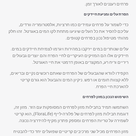
פרחים רעננים לאורך זמן.
הסרת עלים ומניעת חיידקים
כדי לשמור על פרחים עמידים כמו חרציות, אלסטרומריה וורדים,
עליכם להסיר את כל העלים שיגיעו מתחת לקו המים באגרטל. זהו חלק
מהותי מטיפול נכון בפרחים קטופים.
עלים שנותרים במים יירקבו במהירות ויגרמו לצמיחת חיידקים במים.
חיידקים אלו הם המזיקים העיקריים לחיי הפרח והם יוצרים גבעולים
ריריים וריח רע, המקצרים באופן דרמטי את חיי האגרטל.
הקפידו לוודא שהגבעולים של הפרחים שאתם רוכשים נקיים ובריאים,
ללא קצוות חומים או רפש. ניקיון המים והגבעול הוא גורם קריטי
להארכת חיי הפרח.
השימוש הנכון במזון לפרחים
השתמשו תמיד בחבילות מזון לפרחים המסופקות עם הזר. מזון זה,
דוגמת חבילות מזון לפרחים של פלורה-לייף (FloraLife), הוא קריטי
לשמירה על טריות הפרחים ומספק פתרון מקיף להידרציה נכונה.
מזון הפרחים מכיל שני מרכיבים קריטיים שפועלים יחד כדי להבטיח