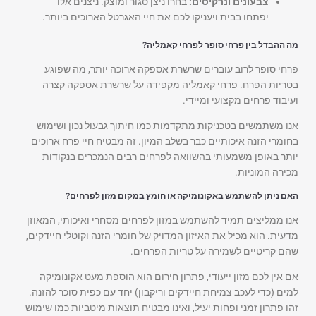
צבעונים ונרקיסים:
בחרו ניצן סגור ומוצק. ניצנים אלו
יפתחו בבית ויעניקו לכם את חיי האגרטל הארוכים ביותר.
מה ההבדל בין פרחי סופר לפרחי קאמליה?
פרחי סופר לרוב עוברים שרשרת אספקה ארוכה יותר, מה שפוגע
בטריות הפרח. פרחי קאמליה מקפידה על שרשרת אספקה קצרה
ועיבוד פרחים מקצועי ומיידי.
אנו משתמשים בטכניקות מתקדמות כמו חיתוך גבעול נכון ושימוש
בחומרי הזנה איכותיים כבר בשלב המיון. זה מבטיח חיי פרח ארוכים
יותר באופן משמעותי בהשוואה לפרחים רבים הנמכרים בנקודות
מכירה המוניות.
האם ניתן להשתמש באקונומיקה או חומץ במקום מזון לפרחים?
אנו ממליצים תמיד להשתמש במזון לפרחים מסחרי ואיכותי, המאוזן
מדעית. הוא מכיל את האיזון המדויק של חומרי הזנה וקוטלי חיידקים,
שהם קריטיים לשמירה על טריות הפרחים.
אם אין לכם מזון ייעודי, פתרון חירום הוא הוספת מעט אקונומיקה
למים (כדי לעכב צמיחת חיידקים וריקבון) יחד עם כפית סוכר להזנה.
זהו פתרון זמני ופחות יעיל, ואינו מבטיח תוצאות מיטביות כמו שימוש