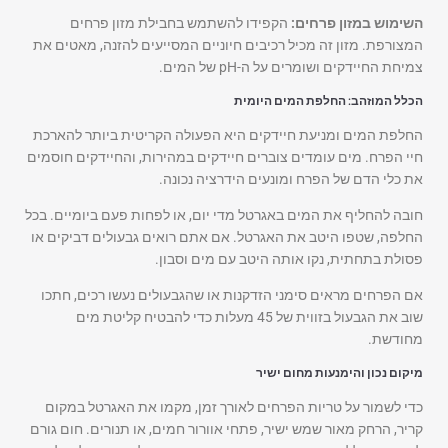
השימוש במזון פרחים:
הקפידו להשתמש בחבילת מזון פרחים
המצורפת. מזון זה מכיל רכיבים חיוניים המסייעים להזנה, מאטים את
צמיחת החיידקים ושומרים על ה-pH של המים.
הכלל המוזהב: החלפת המים היומית
החלפת המים ומניעת חיידקים היא הפעולה הקריטית ביותר להארכת
חיי הפרח. מים עומדים צוברים חיידקים במהירות, והחיידקים חוסמים
את כלי הדם של הפרח ומונעים הידרציה נכונה.
חובה להחליף את המים באגרטל מדי יום, או לפחות פעם ביומיים. בכל
החלפה, שטפו היטב את האגרטל. אם אתם רואים גבעולים דביקים או
פסולת בתחתית, נקו אותה היטב עם מים וסבון.
אם הפרחים מראים סימני הזדקנות או שהגבעולים נעשו רכים, חתכו
שוב את הגבעול בזווית של 45 מעלות כדי להבטיח קליטת מים
מחודשת.
מיקום נכון והימנעות מחום ישיר
כדי לשמור על טריות הפרחים לאורך זמן, מקמו את האגרטל במקום
קריר, הרחק מאור שמש ישיר, פתחי אוורור חמים, או תנורים. חום גורם