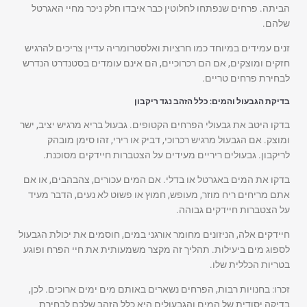
הביתה. פרחים שנפתחו לחלוטין כבר איבדו חלק ניכר מחיי האגרטל
שלהם.
זנים עמידים במיוחד כמו חרציות ואלסטרומריה עדיין צריכים להרגיש
חזקים ומוצקים, אם הם רכרוכיים, הם אינם עומדים בסטנדרט הנדרש
לבחירת פרחים טריים.
בדיקת הגבעול והמים: כלל הזהב נגד ריקבון
בדקו היטב את גבעולי הפרחים הקטופים. גבעול בריא מרגיש יציב, ישר
ומוצק. אם הגבעול מרגיש רכרוכי, דביק או רירי, זהו סימן מובהק
לריקבון. גבעולים ריריים מעידים על הצטברות חיידקים מסוכנת.
בדקו את המים באגרטל או בדלי. אם המים עכורים, צהבהבים, או אם
אתם מריחים ריח מוזר, מעופש, חמוץ או פשוט לא נעים, הדבר מעיד
על הצטברות חיידקים גבוהה.
חיידקים אלה, הניזונים מחומר אורגני במים, חוסמים את יכולת הגבעול
לספוג מים ביעילות. תהליך זה מקצר משמעותית את חיי הפרח ופוגע
בטריות הכללית שלו.
זכרו: בחנויות רבות, הפרחים נשארים באותם מים ימים ארוכים. לכן,
בדיקה יסודית של המים והגבעולים היא כלל הזהב שלכם לבחירת