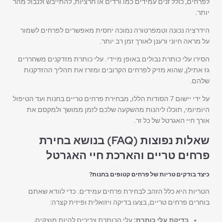
לפרחים, כולל זנים עמידים כמו ורדים או חרציות, להתייבש ולנבול מהר
יותר.
הידרציה נכונה וטמפרטורה נמוכה יחסית מאפשרים לפרחים לשמור
על מראה חיוני ורענן לאורך זמן רב יותר.
הסירו עלי כותרת נבולים באופן מיידי. עלי כותרת מזדקנים משחררים
גז אתילן, שהוא מזיק לפרחים הקרובים ומזרז את תהליך ההזדקנות
שלהם.
על ידי יישום 7 הסודות הללו, מבחירת פרחים טריים בחנות ועד הטיפול
היומיומי, תוכלו ליהנות מהשקעה שלכם לזמן ממושך ולמקסם את
אורך חיי האגרטל של כל זר.
שאלות נפוצות (FAQ) בנושא בחירת
פרחים טריים והארכת חיי האגרטל
כיצד בודקים טריות של פרחים קטופים בחנות?
הטריות היא כלל הזהב לבחירת פרחים עמידים. כדי לוודא שאתם
בוחרים פרחים טריים, בצעו בדיקה ויזואלית ופיזית קצרה:
בדיקת עלי כותרת:
עלי הכותרת צריכים להיות מוצקים,