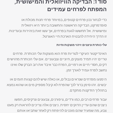
סוד 1: הבדיקה הוויזואלית והמישושית,
המפתח לפרחים עמידים
כדי לבחור נכון פרחים קטופים, במיוחד פרחי חנות מכולת או
סופרמרקט, הבדיקה הראשונה והחשובה ביותר היא ויזואלית
ומישושית. אל תחששו לגעת בפרחים, אך עשו זאת בזהירות ובעדינות.
זו הדרך היחידה להבטיח הארכת חיי האגרטל.
עלי כותרת וניצנים: זיהוי מוצקות וחיות
האינדיקטור העיקרי לטריות פרח הוא מוצקות עלי הכותרת. פרחים
טריים יהיו תמיד מוצקים, חיוניים וצבעוניים. אם עלי הכותרת מרגישים
דקים, חסרי חיים או רפויים, הפרח כבר איבד את רוב הברק שלו ואינו
נחשב לפרח עמיד לאורך זמן.
הימנעו מפרחים שנראים נבולים, או כאלה שיש להם קצוות חומים או
יבשים. זהו סימן ברור לכך שהפרח לא קיבל מספיק מים או שהוא נמצא
בתהליך הזדקנות מתקדם.
עבור פרחים רבים, כמו ורדים, ציפורנים, צבעונים ונרקיסים, חפשו
ניצנים שהם עדיין הדוקים יחסית. ניצנים אלה צריכים להראות רק מעט
צבע, מה שמעיד שהם מוכנים להיפתח רק לאחר שתביאו אותם