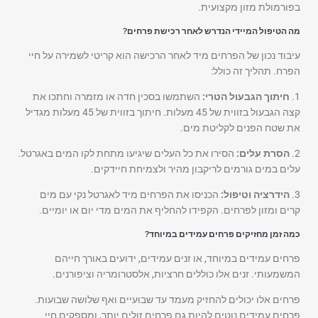
בפורמולת מזון מקצועית.
מה הטיפול המיידי הנדרש לאחר רכישת פרחים?
עיבוד נכון של הפרחים מיד לאחר הרכישה הוא קריטי לשמירה על חיי
הפרח. תהליך זה כולל:
1.
חיתוך הגבעול הטרי:
השתמשו בסכין חדה או מזמרה וחתכו את
קצה הגבעול בזווית של 45 מעלות. חיתוך בזווית של 45 מעלות מגדיל
את שטח הפנים לקליטת מים.
2.
הסרת עלים:
הסירו את כל העלים שיגיעו מתחת לקו המים באגרטל.
עלים במים גורמים לריקבון מהיר ולצמיחת חיידקים.
3.
הידרציה וטיפול:
הכניסו את הפרחים מיד לאגרטל נקי עם מים
קרים ומזון לפרחים. הקפידו להחליף את המים מדי יום או יומיים.
כמה זמן מחזיקים פרחים עמידים במיוחד?
פרחים עמידים במיוחד, או זנים עמידים, ידועים באורך חייהם
המשמעותי. זנים אלו כוללים חרציות, אלסטרומריה וציפורנים.
פרחים אלו יכולים להחזיק מעמד עד שבועיים ואף שלושה שבועות.
פרחים עמידים נוטים להיות גם פרחים זולים יותר, ומספקים חיי