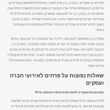
לאירועים עסקיים. באביב, בין מרץ למאי, מומלץ להשתמש בטוליפים,
אירוסים, רנונקולוס ופרחי שדה צבעוניים שמביאים תחושת התחדשות
ואופטימיות. בקיץ, בין יוני לאוגוסט, שושנים, חמניות, חרציות וליליות
עמידות יוצרות מראה עשיר וחגיגי גם בחום הישראלי. באביב ובקיץ
חשוב לבחור פרחים עמידים במיוחד בגלל הטמפרטורות הגבוהות
באזור.
בסתיו, בין ספטמבר לנובמבר, דליות, קריזנטמות, ורדים בגווני כתום
וצהוב ופרחי סתיו מקומיים יוצרים פלטה חמה ומזמינה. בחורף, בין
דצמבר לפברואר, אמריליס, אורכידאות, ורדים לבנים ואדומים ועלים
ירוקים מבריקים מתאימים למראה אלגנטי וחגיגי. חנות פרחים קמליה
מתמחה בבחירת פרחים עונתיים מהמרכז, ומציעה ייעוץ מותאם לכל
אירוע ועונה.
שאלות נפוצות על פרחים לאירועי חברה
ועסקים
כמה זמן מראש צריך להזמין פרחים לאירוע עסקי גדול?
לאירוע עסקי גדול מומלץ להזמין פרחים לפחות שבועיים עד שלושה
שבועות מראש. זה נותן לחנות הפרחים זמן להזמין פרחים מיוחדים