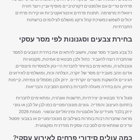
פרחים טריים עם אלמנטים דקורטיביים מוסיף עניין ויוצר חוויה
ויזואלית מרשימה. תחנות פרחים אינטראקטיביות או קירות פרחים
יכולים לשמש כמשיכת קהל ורקע מושלם לצילומים ברשתות
החברתיות.
בחירת צבעים וסגנונות לפי מסר עסקי
כל צבע מעביר מסר שונה, וחשוב להתאים את בחירת הצבעים למסר
שהחברה רוצה להעביר. כחול ולבן מבטאים אמינות, מקצועיות
וטכנולוגיה, ומתאימים במיוחד לחברות היי-טק ולמוסדות פיננסיים.
אדום וזהב מעבירים מסר של יוקרה, הצלחה וכוח, ומושלמים לאירועים
חגיגיים ולהשקות מוצרים יוקרתיים. ירוק ולבן מסמלים צמיחה, קיימות
ואיזון, והם בחירה מעולה לחברות בתחום הסביבה והבריאות.
סגול ורוד מבטאים יצירתיות, חדשנות ואנרגיה, ומתאימים לחברות
בתחום העיצוב והמדיה. גוונים מונוכרומטיים כמו לבן על לבן או גווני
ירוק בלבד מעידים על אלגנטיות ומינימליזם עכשווי. מגמת 2026
מראה שחברות רבות בוחרות בשילובים מונוכרומטיים או בצבעי פסטל
עדינים שמתאימים לסביבה עסקית מודרנית ומקצועית.
כמה עולים סידורי פרחים לאירוע עסקי?