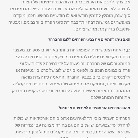
אם צריך, לתכנן את העיצוב בקפידה ולהבטיח זמינות של הצוות
להצבה. לאירועים מאוד גדולים או באירועים בעונות שיא כמו חגים או
סוף שנה, מומלץ להזמין חודש ואפילו חודשיים מראש. תכנון מוקדם
מאפשר גם גמישות רבה יותר בבחירת סוגי הפרחים והצבעים, ומבטיח
שתקבלו בדיוק את מה שרציתם.
האם ניתן להתאים את צבעי הפרחים ללוגו החברה?
כן, זו אחת האפשרויות הפופולריות ביותר באירועים עסקיים. מעצבי
פרחים מקצועיים יכולים להתאים במדויק את גווני הפרחים לצבעי
המותג והלוגו של החברה. זה נעשה על ידי בחירה קפדנית של זני
פרחים בגוונים הנכונים, ולפעמים גם שילוב של סרטים, עטיפות או
אלמנטים דקורטיביים בצבעי החברה. התאמה כזו יוצרת מראה
מקצועי ואחיד, ומחזקת את המיתוג של האירוע. חנות פרחים קמליה
מתמחה בהתאמות אישיות ויכולה ליצור סידורים שמשקפים במדויק
את זהות המותג שלכם.
מהם הפרחים הכי עמידים לאירועים ארוכים?
הפרחים העמידים ביותר לאירועים ארוכים הם אורכידאות, שיכולות
להחזיק עד שבועיים. שושנים הם גם בחירה מצוינת עם עמידות של
שבוע עד עשרה ימים, במיוחד אם הם מקבלים טיפול נכון. קרנציות,