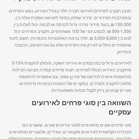
תכנון תקציב לפרחים לאירועי חברה תלוי בגודל האירוע, בסוג הפרחים
ובמורכבות הסידורים. סידור שולחן בסיסי לפגישה עסקית עולה בין
150-300 ₪, בעוד סידור מרכזי גדול לכניסה או לבמה יכול לעלות בין
500-1,500 ₪. לכנס בינוני של 100 משתתפים, תקציב הפרחים יכול
לנוע בין 3,000-8,000 ₪, תלוי ברמת האלגנטיות והכמויות. חשוב לזכור
שהמחירים כוללים לא רק את הפרחים אלא גם את העיצוב, ההצבה
והפירוק.
לאירועים גדולים כמו כנסים או אירועי השקה, מומלץ להקצות 5-10%
מתקציב האירוע הכולל לפרחים. חנות פרחים קמליה מציעה חבילות
מותאמות אישית לכל סוג של אירוع עסקי, עם אפשרות להתאמה
מלאה לתקציב ולצרכים. במקרים של הזמנות בכמויות גדולות או
מנויים קבועים, ניתן לקבל הנחות משמעותיות.
השוואה בין סוגי פרחים לאירועים
עסקיים
סוגי פרחים שונים מתאימים לסוגי אירועים שונים. שושנים הם
הבחירה הקלאסית לאירועים מקצועיים, עמידים, אלגנטיים ומתאימים
לכל עונה. אורכידאות מעבירות מסר של יוקרה וייחודיות, ועמידות שלהן