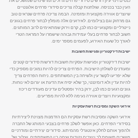
כנסים וימי עיון דורשים סידורי פרחים גדולים ומרשימים שמושכים את
העין כבר בכניסה. שולחנות קבלה צריכים סידורי פרחים אלגנטיים
שיוצרים אווירה מקצועית ומזמינה. הבמה צריכה פרחים שנראים טוב
גם מרחוק וגם בצילומים. לאירועים אלה מומלץ לבחור פרחים בגוונים
נייטרליים ומקצועיים כמו לבן, קרם וירוק שמתאימים לרוב המותגים.
חשוב לבחור פרחים בעלי עמידות גבוהה שישמרו על המראה הטרי
לאורך כל שעות האירוע, לפעמים מספר ימים.
ישיבות דירקטוריון ופגישות חשובות
ישיבות דירקטוריון ופגישות עסקיות חשובות דורשות סידורים קטנים
ומעודנים לשולחן הישיבות. הפרחים צריכים להיות נמוכים מספיק כדי
שלא יפריעו לקשר עין ולשיחה בין המשתתפים. ניחוח הפרחים צריך
להיות עדין ולא דומיננטי, כך שלא יסיח את הדעת או יגרום לאי נוחות.
גוונים רגועים כמו לבן, ירוק בהיר ופסטלים עדינים מעודדים ריכוז
ומקצועיות ויוצרים אווירה נעימה ללא להיות מפריעים.
אירועי השקה ומסיבות רשת עסקיות
אירועי השקה ומסיבות רשת עסקיות הם הזדמנות מצוינת ליצירתיות
בסידורי הפרחים. כאן אפשר לשלב פרחים בצבעי המותג של החברה
ולהפוך אותם לחלק אינטגרלי מהמיתוג. סידורים יצירתיים ומודרניים
מושכים תשומת לב ויוצרים נקודות שיחה בין המשתתפים. שילוב של