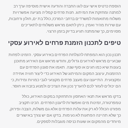
הוספת כרטיס אישי עם לוגו החברה והודעה אישית מוסיפה ערך רב
למתנה ומחזקת את המיתוג. חנות פרחים קמליה מציעה אפשרויות
משלוח מתואמות למשרדים ברחבי המרכז, כולל בת ים, חולון ורחובות,
עם שירות מהיר ואמין. ניתן לתאם מראש משלוחים לתאריכים
מסוימים, כך שהמתנה תגיע בדיוק בזמן הרצוי.
טיפים לתכנון הזמנת פרחים לאירוע עסקי
תכנון נכון הוא המפתח להצלחת הפרחים באירוע עסקי. הזמינו לפחות
שבועיים מראש לאירועים גדולים, וחודש מראש אם האירוע מתוכנן
בעונות שיא כמו חגים או סוף שנה. תאמו את סגנון הפרחים עם
ההזמנות, עיצוב המקום והמיתוג של האירוע כדי ליצור חוויה אחידה
ומקצועית. התייעצו עם מעצב פרחים מקצועי לגבי כמויות ומידות, כי
הם יכולים לעזור לכם להעריך נכון את הצרכים ולמנוע בזבוז או חוסר.
בדקו מראש את תנאי האחסון והתחזוקה במקום האירוע, כולל
טמפרטורה, זמינות מים ואפשרות לרענון הפרחים. הכינו תקציב
מפורט הכולל לא רק את עלות הפרחים אלא גם משלוח, הצבה ופירוק,
כך שלא תהיינה הפתעות לא נעימות. בדקו אם יש צורך באישורים
מיוחדים מהמקום או שעות כניסה מוגבלות לספקים.