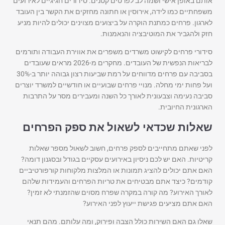
אותם באופן אישי ושמה לב לפרטים קטנים. סידורים חגיגיים לאירועים
משפחתיים כמו לידה, אירוסין או חתונה מחזקים את הקשר בין העובד
לארגון. פרחים כמתנת הוקרה על ביצועים מצוינים יכולים להיות מניע
חזק ולהגביר את המוטיבציה והנאמנות.
סידורי פרחים לקישוט משרדים משפרים את אווירת העבודה ותורמים
לבריאות הנפשית של העובדים. מחקרים מ-2026 מראים שעובדים
בסביבה עם פרחים מדווחים על רמת שביעות רצון גבוהה יותר ב-30%
ועל פחות ימי מחלה. מנויי פרחים שבועיים או חודשיים למשרד יוצרים
סביבה נעימה וצבעונית לאורך כל השנה ומעבירים מסר על התרבות
הארגונית החיובית.
שאלות שכדאי לשאול את ספק הפרחים
לפני שאתם מתחייבים לספק פרחים, חשוב לשאול מספר שאלות
קריטיות. האם יש לכם ניסיון באירועים עסקיים בגודל ובסגנון דומה?
האם אתם יכולים להציג תמונות או המלצות מלקוחות קורפורטיביים
קודמים? כיצד אתם מבטיחים את טריות הפרחים והעמידות שלהם
לאורך האירוע? מה קורה במקרה שפרח מסוים שהזמנתי לא זמין?
האם אתם מציעים פגישת ייעוץ לפני האירוע?
שאלו גם האם השירות כולל הצבה ופירוק, ומה עלותם. מהם תנאי