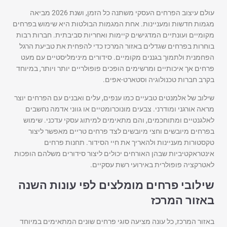
עולם עיצוב הפרחים העסקי משתנה כל הזמן, ושנת 2026 מביאה
מגמות חדשות ומעניינות. אחת המגמות הבולטות היא שימוש בפרחים
מקומיים ועונתיים המדגישים קיימות ואחריות סביבתית. חברות רבות
בוחרות בפרחים שגדלים באזור המרכז כדי להפחית את טביעת הרגל
הפחמנית ולתמוך בגננים מקומיים. סידורים מינימליסטיים עם מעט
פרחים אך איכותיים ומרשימים הופכים פופולריים יותר ויותר, במיוחד
בקרב חברות טכנולוגיה וסטארט-אפים.
שילוב של אלמנטים טבעיים כמו ענפים, עלים ואבנים עם הפרחים יוצר
מראה אורגני ומודרני. צבעים מונוכרומטיים או גווני אדמה נחשבים
לאלגנטיים ומתוחכמים, והם מתאימים למיתוג עסקי עדכני. שימוש
בפרחים מיובשים וחצי מיובשים לצד פרחים טריים מאפשר ליצור
טקסטורות מעניינות ולהאריך את חיי הסידור. תחנות פרחים
אינטראקטיביות שבהן האורחים יכולים ליצור סידורים משלהם הופכות
לאטרקציה פופולרית באירועי רשת עסקיים.
שילובי פרחים מומלצים לפי עונות השנה
באזור המרכז
באזור המרכז, כל עונה מציעה סוגי פרחים שונים המתאימים במיוחד