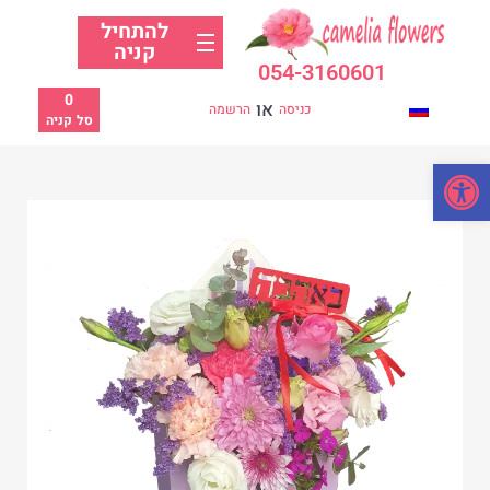
להתחיל
קניה
054-3160601
0
או
כניסה
הרשמה
סל קניה
פתח סרגל נגישות