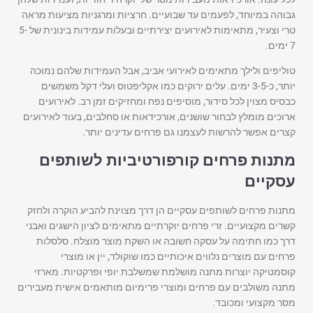
גבוהה במיוחד, לפעמים עד שבועיים. חרציות ומרגניות מציעות מראה
טרי וצעיר, מתאימות לאירועים יצירתיים ובעלות עמידות בינונית של 5-
7 ימים.
טוליפים ולילך מתאימים לאירועי אביב, אבל העמידות שלהם נמוכה
יותר, כ-3-5 ימים. עלים ירוקים כמו אקליפטוס ועלי דקל משמשים
כבסיס מצוין לכל סידור, מוסיפים נפח ומחזיקים זמן רב. לאירועים
ארוכים מומלץ לבחור שושנים, אורכידאות או סחלבים, בעוד לאירועים
קצרים אפשר להרשות לעצמנו גם פרחים עדינים יותר.
מתנות פרחים קורפורטיביות לשותפים
עסקיים
מתנות פרחים לשותפים עסקיים הן דרך מצוינת להביע הוקרה ולחזק
קשרים מקצועיים. זרי פרחים יוקרתיים מתאימים לציון הישגים ואבני
דרך כמו חתימה על עסקה חשובה או השקת מוצר מוצלח. סלסלות
פרחים עם מוצרים נלווים איכותיים כמו שוקולד, יין או מוצרי
קוסמטיקה יוצרות מתנה מושלמת שמשלבת יופי ופרקטיות. מארזי
מתנה משולבים עם פרחים ומוצרי פרימיום מותאמים אישית מעבירים
מסר מקצועי ומכובד.