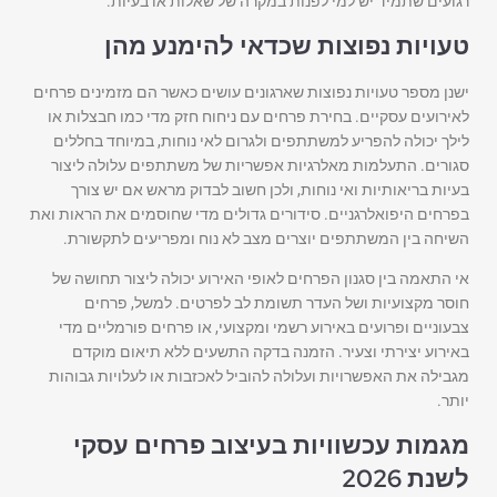
רגועים שתמיד יש למי לפנות במקרה של שאלות או בעיות.
טעויות נפוצות שכדאי להימנע מהן
ישנן מספר טעויות נפוצות שארגונים עושים כאשר הם מזמינים פרחים
לאירועים עסקיים. בחירת פרחים עם ניחוח חזק מדי כמו חבצלות או
לילך יכולה להפריע למשתתפים ולגרום לאי נוחות, במיוחד בחללים
סגורים. התעלמות מאלרגיות אפשריות של משתתפים עלולה ליצור
בעיות בריאותיות ואי נוחות, ולכן חשוב לבדוק מראש אם יש צורך
בפרחים היפואלרגניים. סידורים גדולים מדי שחוסמים את הראות ואת
השיחה בין המשתתפים יוצרים מצב לא נוח ומפריעים לתקשורת.
אי התאמה בין סגנון הפרחים לאופי האירוע יכולה ליצור תחושה של
חוסר מקצועיות ושל העדר תשומת לב לפרטים. למשל, פרחים
צבעוניים ופרועים באירוע רשמי ומקצועי, או פרחים פורמליים מדי
באירוע יצירתי וצעיר. הזמנה בדקה התשעים ללא תיאום מוקדם
מגבילה את האפשרויות ועלולה להוביל לאכזבות או לעלויות גבוהות
יותר.
מגמות עכשוויות בעיצוב פרחים עסקי
לשנת 2026