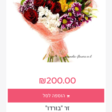
₪
200.00
הוספה לסל
זר "בורדו"