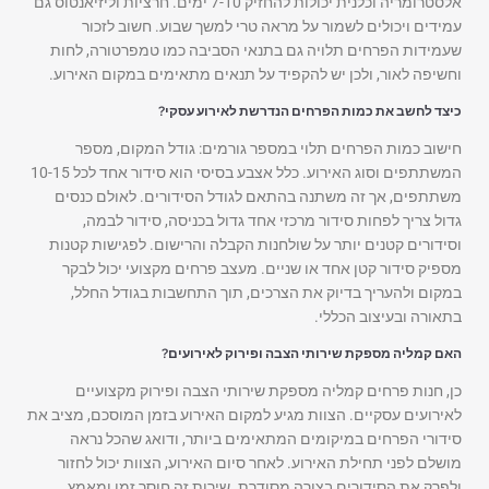
אלסטרומריה וכלנית יכולות להחזיק 7-10 ימים. חרציות וליזיאנטוס גם
עמידים ויכולים לשמור על מראה טרי למשך שבוע. חשוב לזכור
שעמידות הפרחים תלויה גם בתנאי הסביבה כמו טמפרטורה, לחות
וחשיפה לאור, ולכן יש להקפיד על תנאים מתאימים במקום האירוע.
כיצד לחשב את כמות הפרחים הנדרשת לאירוע עסקי?
חישוב כמות הפרחים תלוי במספר גורמים: גודל המקום, מספר
המשתתפים וסוג האירוע. כלל אצבע בסיסי הוא סידור אחד לכל 10-15
משתתפים, אך זה משתנה בהתאם לגודל הסידורים. לאולם כנסים
גדול צריך לפחות סידור מרכזי אחד גדול בכניסה, סידור לבמה,
וסידורים קטנים יותר על שולחנות הקבלה והרישום. לפגישות קטנות
מספיק סידור קטן אחד או שניים. מעצב פרחים מקצועי יכול לבקר
במקום ולהעריך בדיוק את הצרכים, תוך התחשבות בגודל החלל,
בתאורה ובעיצוב הכללי.
האם קמליה מספקת שירותי הצבה ופירוק לאירועים?
כן, חנות פרחים קמליה מספקת שירותי הצבה ופירוק מקצועיים
לאירועים עסקיים. הצוות מגיע למקום האירוע בזמן המוסכם, מציב את
סידורי הפרחים במיקומים המתאימים ביותר, ודואג שהכל נראה
מושלם לפני תחילת האירוע. לאחר סיום האירוע, הצוות יכול לחזור
ולפרק את הסידורים בצורה מסודרת. שירות זה חוסך זמן ומאמץ