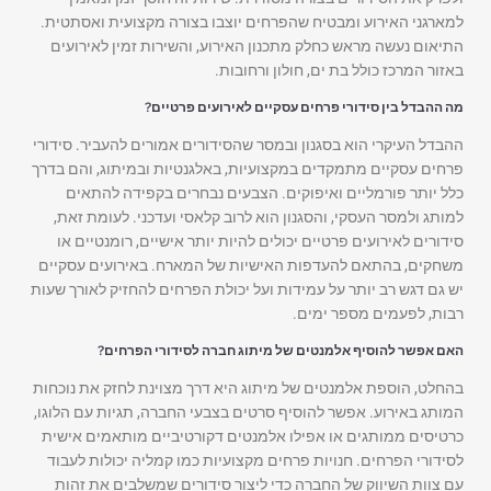
למארגני האירוע ומבטיח שהפרחים יוצבו בצורה מקצועית ואסתטית.
התיאום נעשה מראש כחלק מתכנון האירוע, והשירות זמין לאירועים
באזור המרכז כולל בת ים, חולון ורחובות.
מה ההבדל בין סידורי פרחים עסקיים לאירועים פרטיים?
ההבדל העיקרי הוא בסגנון ובמסר שהסידורים אמורים להעביר. סידורי
פרחים עסקיים מתמקדים במקצועיות, באלגנטיות ובמיתוג, והם בדרך
כלל יותר פורמליים ואיפוקים. הצבעים נבחרים בקפידה להתאים
למותג ולמסר העסקי, והסגנון הוא לרוב קלאסי ועדכני. לעומת זאת,
סידורים לאירועים פרטיים יכולים להיות יותר אישיים, רומנטיים או
משחקים, בהתאם להעדפות האישיות של המארח. באירועים עסקיים
יש גם דגש רב יותר על עמידות ועל יכולת הפרחים להחזיק לאורך שעות
רבות, לפעמים מספר ימים.
האם אפשר להוסיף אלמנטים של מיתוג חברה לסידורי הפרחים?
בהחלט, הוספת אלמנטים של מיתוג היא דרך מצוינת לחזק את נוכחות
המותג באירוע. אפשר להוסיף סרטים בצבעי החברה, תגיות עם הלוגו,
כרטיסים ממותגים או אפילו אלמנטים דקורטיביים מותאמים אישית
לסידורי הפרחים. חנויות פרחים מקצועיות כמו קמליה יכולות לעבוד
עם צוות השיווק של החברה כדי ליצור סידורים שמשלבים את זהות